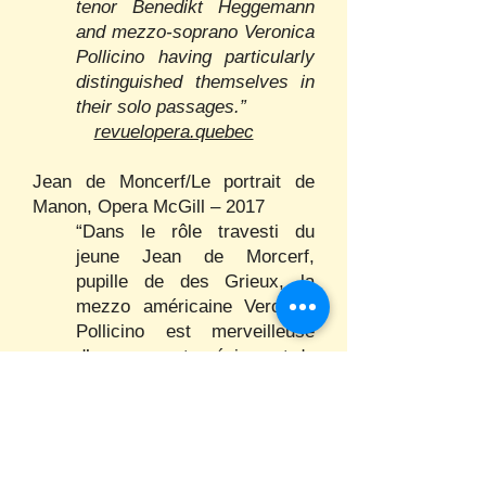
tenor Benedikt Heggemann
and mezzo-soprano Veronica
Pollicino having particularly
distinguished themselves in
their solo passages.”
revuelopera.quebec
Jean de Moncerf/Le portrait de
Manon, Opera McGill – 2017
“Dans le rôle travesti du
jeune Jean de Morcerf,
pupille de des Grieux, la
mezzo américaine Veronica
Pollicino est merveilleuse
d’engagement scénique et de
générosité vocale.”
“In the pants role of young
Jean de Morcerf, pupil of des
Grieux, the American mezzo