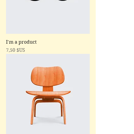
I'm a product
Prix
7,50 $US