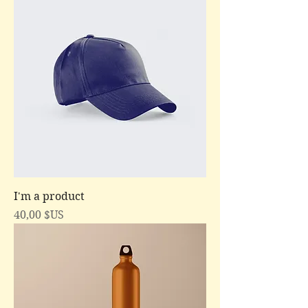
I'm a product
Prix
40,00 $US