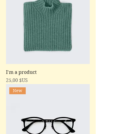
I'm a product
Prix
25,00 $US
New