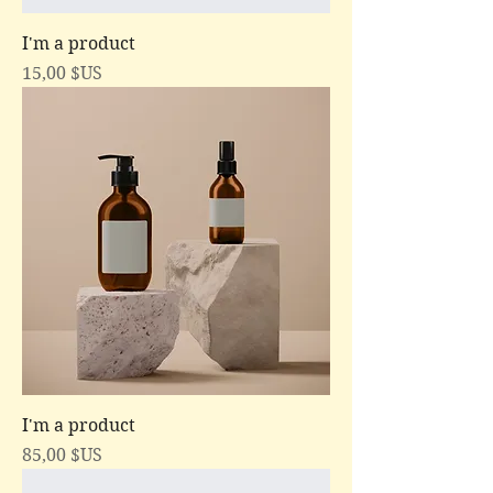
I'm a product
Prix
15,00 $US
I'm a product
Prix
85,00 $US