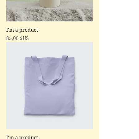
I'm a product
Prix
85,00 $US
I'm a product