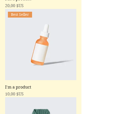
Prix
20,00 $US
Best Seller
I'm a product
Prix
10,00 $US